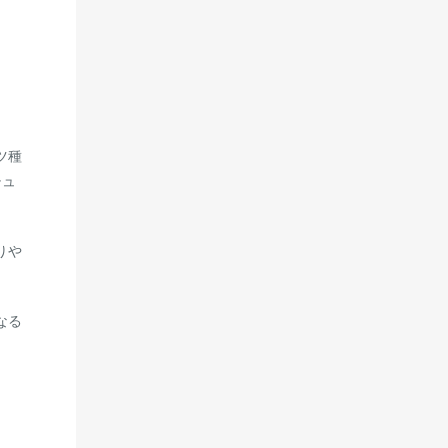
ツ種
チュ
りや
なる