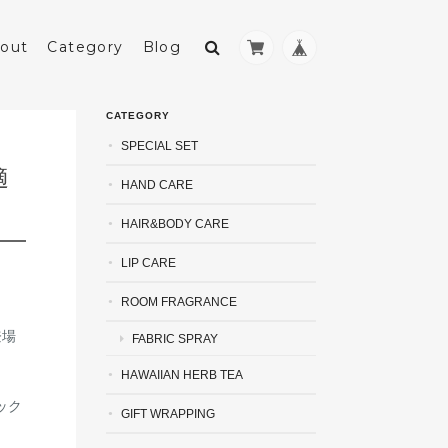
out
Category
Blog
CATEGORY
SPECIAL SET
適
HAND CARE
HAIR&BODY CARE
LIP CARE
ROOM FRAGRANCE
登場
FABRIC SPRAY
HAWAIIAN HERB TEA
ック
GIFT WRAPPING